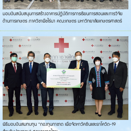
มอบเงินสนับสนุนการสร้างอาคารปฏิบัติการการเรียนการสอนและการวิจัย
ด้านการเกษตร ภาควิชาพืชไร่นา คณะเกษตร มหาวิทยาลัยเกษตรศาสตร์
พิธีมอบเงินสมทบทุน “กองทุนกาชาด เพื่อจัดหาวัคซีนและยาโควิด-19