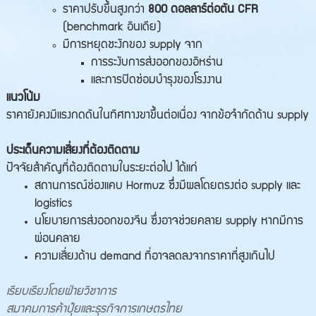
ราคาปรับขึ้นสูงกว่า
800 ดอลลาร์ต่อตัน CFR
(benchmark อินเดีย)
มีการหยุดชะงักของ supply จาก
การระงับการส่งออกของอิหร่าน
และการปิดซ่อมบำรุงของโรงงาน
แนวโน้ม
ราคายังคงมีแรงกดดันในทิศทางขาขึ้นต่อเนื่อง จากข้อจำกัดด้าน supply
ประเด็นความเสี่ยงที่ต้องติดตาม
ปัจจัยสำคัญที่ต้องติดตามในระยะต่อไป ได้แก่
สถานการณ์ช่องแคบ Hormuz ซึ่งมีผลโดยตรงต่อ supply และ
logistics
นโยบายการส่งออกของจีน ซึ่งอาจช่วยคลาย supply หากมีการ
ผ่อนคลาย
ความเสี่ยงด้าน demand ที่อาจลดลงจากราคาที่สูงเกินไป
เรียบเรียงโดยฝ่ายวิชาการ
สมาคมการค้าปุ๋ยและธุรกิจการเกษตรไทย