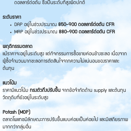
ดอลลาร์ต่อตัน ซึ่งเป็นระดับที่สูงผิดปกติ
ระดับราคา
DAP อยู่ในช่วงประมาณ
850–900 ดอลลาร์ต่อตัน CFR
MAP อยู่ในช่วงประมาณ
880–900 ดอลลาร์ต่อตัน CFR
พฤติกรรมตลาด
แม้ราคาจะอยู่ในระดับสูง แต่กิจกรรมการซื้อขายค่อนข้างชะลอ เนื่องจาก
ผู้ซื้อจำนวนมากชะลอการตัดสินใจจากความไม่แน่นอนของราคาและ
ต้นทุน
แนวโน้ม
ราคามีแนวโน้ม
ทรงตัวถึงปรับขึ้น
จากข้อจำกัดด้าน supply และต้นทุน
วัตถุดิบที่ยังอยู่ในระดับสูง
Potash (MOP)
ตลาดโพแทชมีลักษณะการปรับขึ้นแบบค่อยเป็นค่อยไป และมีเสถียรภาพ
มากกว่ากลุ่มอื่น