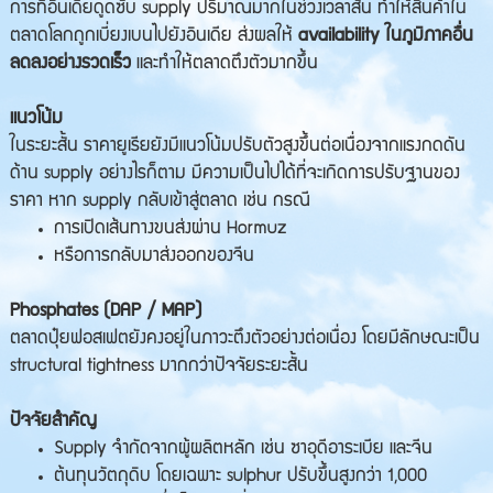
การที่อินเดียดูดซับ supply ปริมาณมากในช่วงเวลาสั้น ทำให้สินค้าใน
ตลาดโลกถูกเบี่ยงเบนไปยังอินเดีย ส่งผลให้
availability ในภูมิภาคอื่น
ลดลงอย่างรวดเร็ว
และทำให้ตลาดตึงตัวมากขึ้น
แนวโน้ม
ในระยะสั้น ราคายูเรียยังมีแนวโน้มปรับตัวสูงขึ้นต่อเนื่องจากแรงกดดัน
ด้าน supply อย่างไรก็ตาม มีความเป็นไปได้ที่จะเกิดการปรับฐานของ
ราคา หาก supply กลับเข้าสู่ตลาด เช่น กรณี
การเปิดเส้นทางขนส่งผ่าน Hormuz
หรือการกลับมาส่งออกของจีน
Phosphates (DAP / MAP)
ตลาดปุ๋ยฟอสเฟตยังคงอยู่ในภาวะตึงตัวอย่างต่อเนื่อง โดยมีลักษณะเป็น
structural tightness มากกว่าปัจจัยระยะสั้น
ปัจจัยสำคัญ
Supply จำกัดจากผู้ผลิตหลัก เช่น ซาอุดีอาระเบีย และจีน
ต้นทุนวัตถุดิบ โดยเฉพาะ sulphur ปรับขึ้นสูงกว่า 1,000