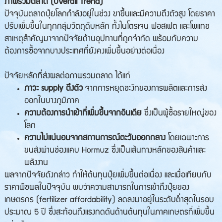
ภาพรวมตลาด (Overall Trend)
ปัจจุบันตลาดปุ๋ยโลกกำลังอยู่ในช่วง ขาขึ้นและมีความตึงตัวสูง โดยราคา
ปรับเพิ่มขึ้นในทุกกลุ่มวัตถุดิบหลัก ทั้งไนโตรเจน ฟอสเฟต และโพแทช
สาเหตุสำคัญมาจากปัจจัยด้านอุปทานที่ถูกจำกัด พร้อมกับความ
ต้องการซื้อจากบางประเทศที่ยังคงเพิ่มขึ้นอย่างต่อเนื่อง
ปัจจัยหลักที่ส่งผลต่อภาพรวมตลาด ได้แก่
ภาวะ supply ตึงตัว
จากการหยุดชะงักของการผลิตและการส่ง
ออกในบางภูมิภาค
ความต้องการนำเข้าที่เพิ่มขึ้นจากอินเดีย
ซึ่งเป็นผู้ซื้อรายใหญ่ของ
โลก
ความไม่แน่นอนจากสถานการณ์ตะวันออกกลาง
โดยเฉพาะการ
ขนส่งผ่านช่องแคบ Hormuz ซึ่งเป็นเส้นทางหลักของสินค้าและ
พลังงาน
ผลจากปัจจัยดังกล่าว ทำให้ต้นทุนปุ๋ยเพิ่มขึ้นต่อเนื่อง และเมื่อเทียบกับ
ราคาพืชผลในปัจจุบัน พบว่าความสามารถในการเข้าถึงปุ๋ยของ
เกษตรกร (fertilizer affordability) ลดลงมาอยู่ในระดับต่ำสุดในรอบ
ประมาณ 5 ปี ซึ่งสะท้อนถึงแรงกดดันด้านต้นทุนในภาคเกษตรที่เพิ่มขึ้น