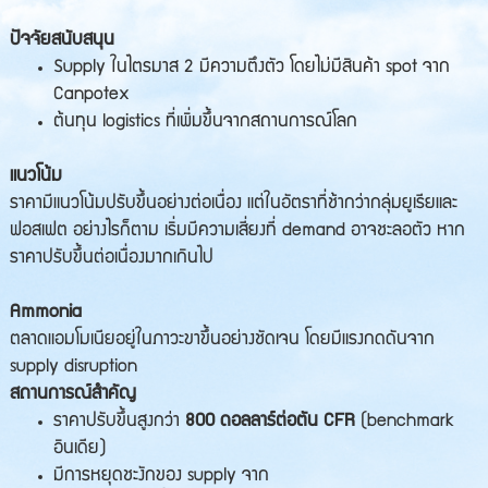
ปัจจัยสนับสนุน
Supply ในไตรมาส 2 มีความตึงตัว โดยไม่มีสินค้า spot จาก
Canpotex
ต้นทุน logistics ที่เพิ่มขึ้นจากสถานการณ์โลก
แนวโน้ม
ราคามีแนวโน้มปรับขึ้นอย่างต่อเนื่อง แต่ในอัตราที่ช้ากว่ากลุ่มยูเรียและ
ฟอสเฟต อย่างไรก็ตาม เริ่มมีความเสี่ยงที่ demand อาจชะลอตัว หาก
ราคาปรับขึ้นต่อเนื่องมากเกินไป
Ammonia
ตลาดแอมโมเนียอยู่ในภาวะขาขึ้นอย่างชัดเจน โดยมีแรงกดดันจาก
supply disruption
สถานการณ์สำคัญ
ราคาปรับขึ้นสูงกว่า
800 ดอลลาร์ต่อตัน CFR
(benchmark
อินเดีย)
มีการหยุดชะงักของ supply จาก