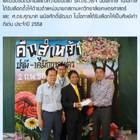
และมอบช่อดอกไม้แสดงความยินดีแด่ รศ.ดร.วิโรจ อิ่มพิทักษ์ ในโอกาส
ได้รับเลือกตั้งให้ดำรงตำแหน่งนายกสภามหาวิทยาลัยเกษตรศาสตร์
และ ศ.ดร.ศุภมาศ พนิชศักดิ์พัฒนา ในโอกาสได้รับเลือกให้เป็นศิษย์เก่า
ดีเด่น ประจำปี 2558